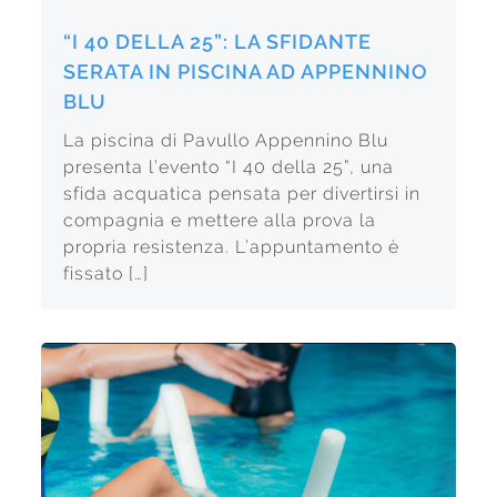
“I 40 DELLA 25”: LA SFIDANTE
SERATA IN PISCINA AD APPENNINO
BLU
La piscina di Pavullo Appennino Blu
presenta l’evento “I 40 della 25”, una
sfida acquatica pensata per divertirsi in
compagnia e mettere alla prova la
propria resistenza. L’appuntamento è
fissato […]