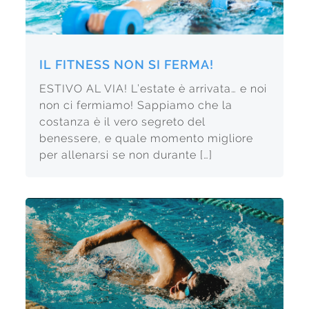
IL FITNESS NON SI FERMA!
ESTIVO AL VIA! L’estate è arrivata… e noi
non ci fermiamo! Sappiamo che la
costanza è il vero segreto del
benessere, e quale momento migliore
per allenarsi se non durante […]