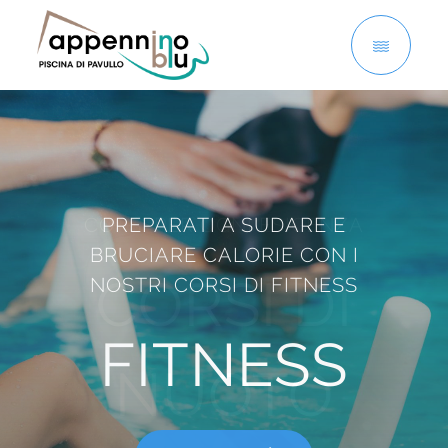
Skip
to
content
CORSI PER OGNI ESIGENZA
PREPARATI A SUDARE E
BRUCIARE CALORIE CON I
CORSI DI
NOSTRI CORSI DI FITNESS
FITNESS
PREVIOUS
NEX
NUOTO