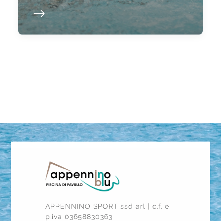
APPENNINO SPORT ssd arl | c.f. e
p.iva 03658830363