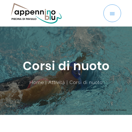
Skip
to
content
Corsi di nuoto
Home
|
Attività
|
Corsi di nuoto