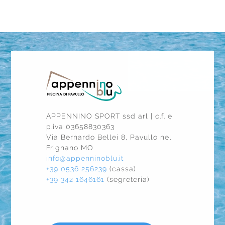
APPENNINO SPORT ssd arl | c.f. e
p.iva 03658830363
Via Bernardo Bellei 8, Pavullo nel
Frignano MO
info@appenninoblu.it
+39 0536 256239
(cassa)
+39 342 1646161
(segreteria)