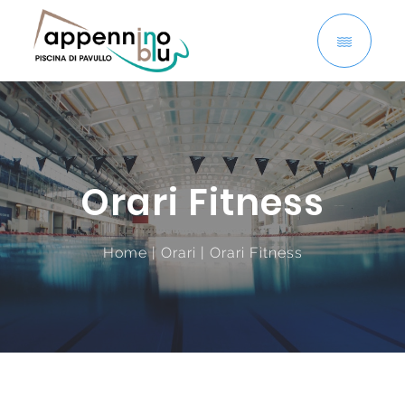
Skip
to
content
Orari Fitness
Home
|
Orari
|
Orari Fitness