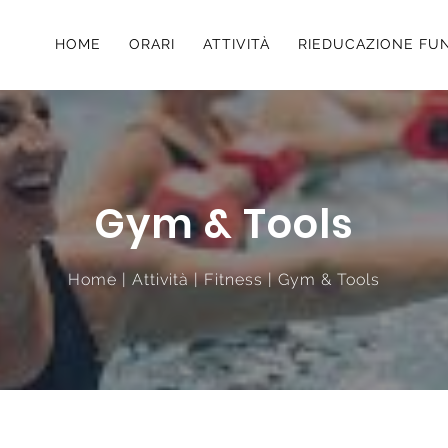
HOME
ORARI
ATTIVITÀ
RIEDUCAZIONE FU
Gym & Tools
Home
|
Attività
|
Fitness
|
Gym & Tools