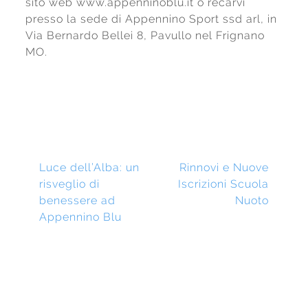
sito web www.appenninoblu.it o recarvi
presso la sede di Appennino Sport ssd arl, in
Via Bernardo Bellei 8, Pavullo nel Frignano
MO.
Navigazione
Previous
Next
Luce dell’Alba: un
Rinnovi e Nuove
post:
post:
risveglio di
Iscrizioni Scuola
Articoli
benessere ad
Nuoto
Appennino Blu