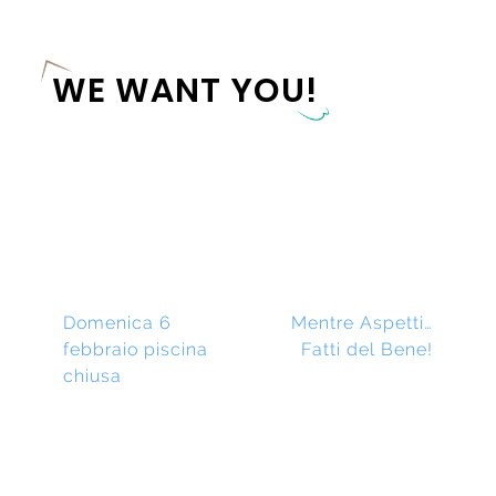
WE WANT YOU!
Navigazione
Previous
Next
Domenica 6
Mentre Aspetti…
post:
post:
febbraio piscina
Fatti del Bene!
Articoli
chiusa