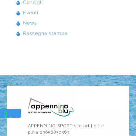
Consigli
Eventi
News
Rassegna stampa
APPENNINO SPORT ssd arl | c.f. e
p.iva 03658830363