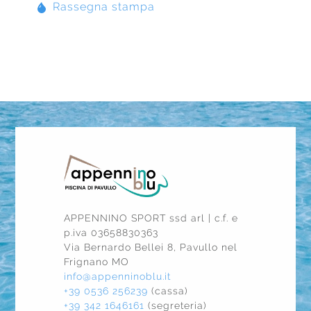
Rassegna stampa
APPENNINO SPORT ssd arl | c.f. e
p.iva 03658830363
Via Bernardo Bellei 8, Pavullo nel
Frignano MO
info@appenninoblu.it
+39 0536 256239
(cassa)
+39 342 1646161
(segreteria)