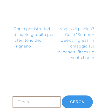
Navigazione
Previous
Next
Corso per istruttori
Voglia di piscina?
post:
post:
di nuoto gratuito per
Con i “Summer
Articoli
il territorio del
week”, ingressi in
Frignano
omaggio sui
pacchetti fitness e
nuoto libero
Ricerca
per: