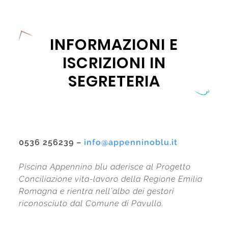
INFORMAZIONI E
ISCRIZIONI IN
SEGRETERIA
0536 256239 –
info@appenninoblu.it
Piscina Appennino blu aderisce al Progetto
Conciliazione vita-lavoro della Regione Emilia
Romagna e rientra nell’albo dei gestori
riconosciuto dal Comune di Pavullo.